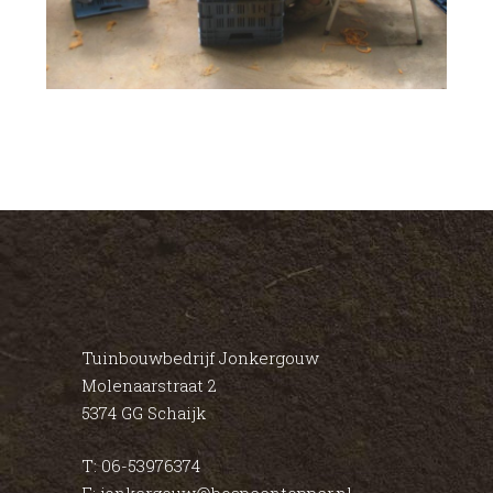
Tuinbouwbedrijf Jonkergouw
Molenaarstraat 2
5374 GG Schaijk
T: 06-53976374
E: jonkergouw@bospeentopper.nl